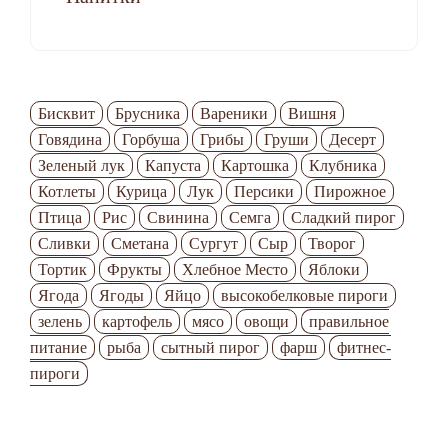
Бисквит
Брусника
Вареники
Вишня
Говядина
Горбуша
Грибы
Груши
Десерт
Зеленый лук
Капуста
Картошка
Клубника
Котлеты
Курица
Лук
Персики
Пирожное
Птица
Рис
Свинина
Семга
Сладкий пирог
Сливки
Сметана
Сургут
Сыр
Творог
Тортик
Фрукты
Хлебное Место
Яблоки
Ягода
Ягоды
Яйцо
высокобелковые пироги
зелень
картофель
мясо
овощи
правильное
питание
рыба
сытный пирог
фарш
фитнес-
пироги