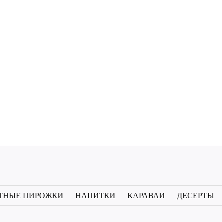
Пирог с печенью
Пирог с с
Добавить
очный высокобелковый пирог с
Нежный высокобел
в
говяжьей печенью и луком.
филе сёмги. Выраз
лотный вкус, хорошая сытость и
рыбы и сытный 
список
отличный вариант для перекуса
правильного питани
или обеда.
места»
желаний
ТНЫЕ ПИРОЖКИ
НАПИТКИ
КАРАВАИ
ДЕСЕРТЫ