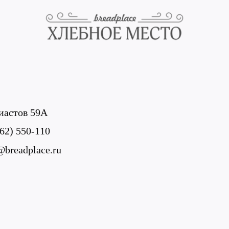
иастов 59А
62) 550-110
@breadplace.ru