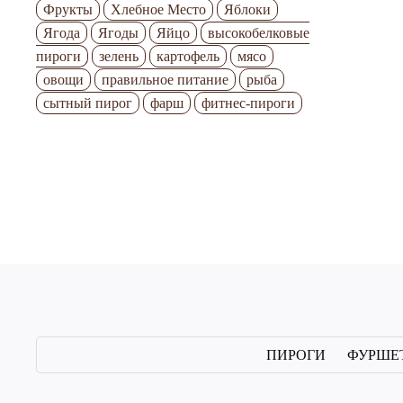
Фрукты
Хлебное Место
Яблоки
Ягода
Ягоды
Яйцо
высокобелковые
пироги
зелень
картофель
мясо
овощи
правильное питание
рыба
сытный пирог
фарш
фитнес-пироги
С
П
ПИРОГИ
ФУРШЕ