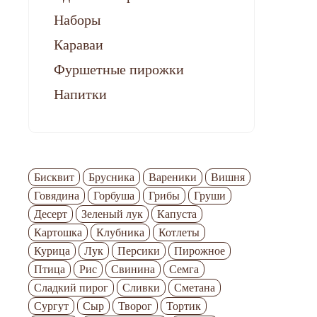
Наборы
Караваи
Фуршетные пирожки
Напитки
С
ин
6
С
Бисквит
Брусника
Вареники
Вишня
Говядина
Горбуша
Грибы
Груши
Десерт
Зеленый лук
Капуста
Картошка
Клубника
Котлеты
Курица
Лук
Персики
Пирожное
Птица
Рис
Свинина
Семга
Сладкий пирог
Сливки
Сметана
Сургут
Сыр
Творог
Тортик