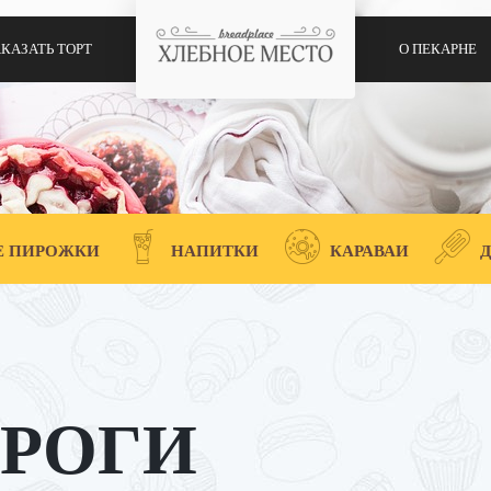
ВОЙТИ
АКАЗАТЬ ТОРТ
О ПЕКАРНЕ
Забыли свой пароль?
EMAIL
*
ОБЯЗАТЕЛЬНО
 ПИРОЖКИ
НАПИТКИ
КАРАВАИ
Д
Ссылка для установки нового пароля будет отправлена ​​
на ваш адрес электронной почты.
Ваши личные данные будут использоваться для упрощения вашей
работы с сайтом, управления доступом к вашей учётной записи и
для других целей, описанных в нашей
политика
конфиденциальности
.
РОГИ
РЕГИСТРАЦИЯ