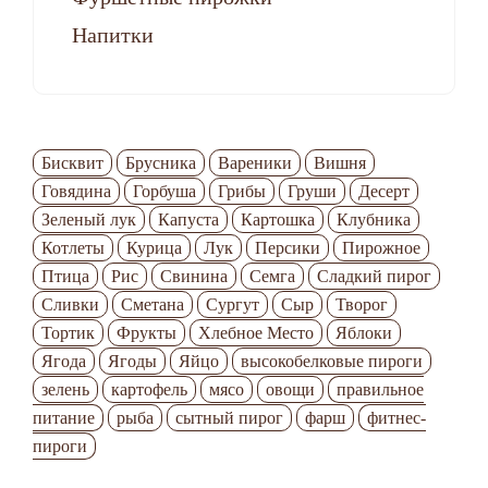
Напитки
Бисквит
Брусника
Вареники
Вишня
Говядина
Горбуша
Грибы
Груши
Десерт
Зеленый лук
Капуста
Картошка
Клубника
Котлеты
Курица
Лук
Персики
Пирожное
Птица
Рис
Свинина
Семга
Сладкий пирог
Сливки
Сметана
Сургут
Сыр
Творог
Тортик
Фрукты
Хлебное Место
Яблоки
Ягода
Ягоды
Яйцо
высокобелковые пироги
зелень
картофель
мясо
овощи
правильное
питание
рыба
сытный пирог
фарш
фитнес-
пироги